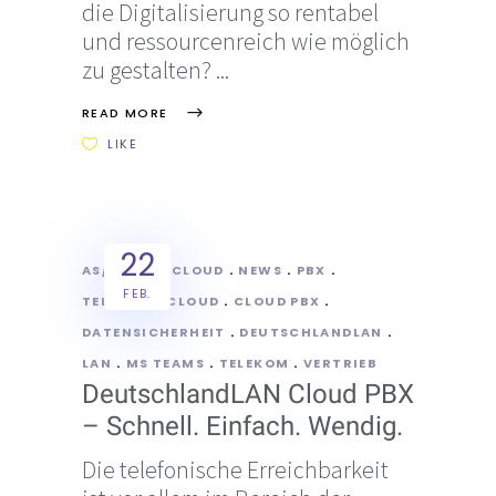
die Digitalisierung so rentabel
und ressourcenreich wie möglich
zu gestalten?
READ MORE
LIKE
22
AS/POINT
CLOUD
NEWS
PBX
FEB.
TELEKOM
CLOUD
CLOUD PBX
DATENSICHERHEIT
DEUTSCHLANDLAN
LAN
MS TEAMS
TELEKOM
VERTRIEB
DeutschlandLAN Cloud PBX
– Schnell. Einfach. Wendig.
Die telefonische Erreichbarkeit