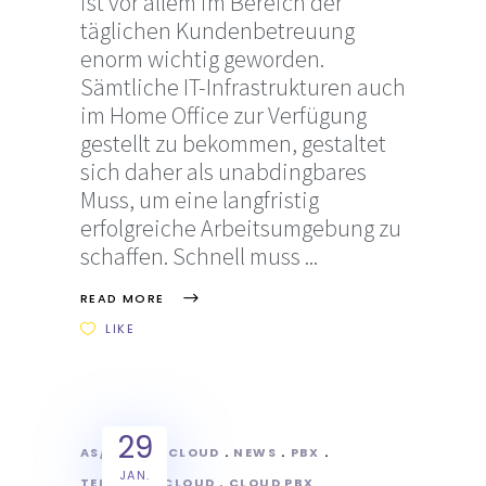
ist vor allem im Bereich der
täglichen Kundenbetreuung
enorm wichtig geworden.
Sämtliche IT-Infrastrukturen auch
im Home Office zur Verfügung
gestellt zu bekommen, gestaltet
sich daher als unabdingbares
Muss, um eine langfristig
erfolgreiche Arbeitsumgebung zu
schaffen. Schnell muss
READ MORE
LIKE
29
AS/POINT
CLOUD
NEWS
PBX
JAN.
TELEKOM
CLOUD
CLOUD PBX