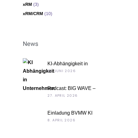
xRM
(3)
xRM/CRM
(10)
News
KI-Abhängigkeit in
Unternehmen
15. JUNI 2026
Podcast: BIG WAVE –
Unternehmenskultur als
27. APRIL 2026
Chefsache
Einladung BVMW KI
Roadshow 2026: KI im Kontext
8. APRIL 2026
Ihrer Unternehmensdaten