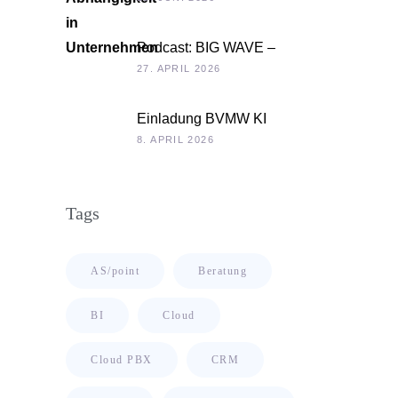
Podcast: BIG WAVE –
Unternehmenskultur als
27. APRIL 2026
Chefsache
Einladung BVMW KI
Roadshow 2026: KI im Kontext
8. APRIL 2026
Ihrer Unternehmensdaten
Tags
AS/point
Beratung
BI
Cloud
Cloud PBX
CRM