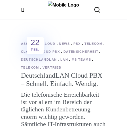
22
AS/POINT
CLOUD
NEWS
PBX
TELEKOM
FEB.
CLOUD
CLOUD PBX
DATENSICHERHEIT
DEUTSCHLANDLAN
LAN
MS TEAMS
TELEKOM
VERTRIEB
DeutschlandLAN Cloud PBX
– Schnell. Einfach. Wendig.
Die telefonische Erreichbarkeit
ist vor allem im Bereich der
täglichen Kundenbetreuung
enorm wichtig geworden.
Sämtliche IT-Infrastrukturen auch