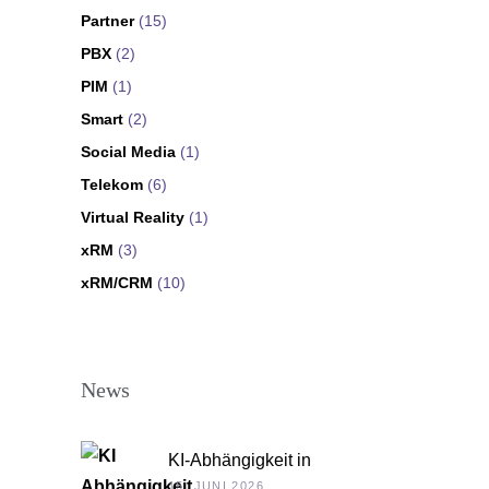
Partner
(15)
PBX
(2)
PIM
(1)
Smart
(2)
Social Media
(1)
Telekom
(6)
Virtual Reality
(1)
xRM
(3)
xRM/CRM
(10)
News
KI-Abhängigkeit in
Unternehmen
15. JUNI 2026