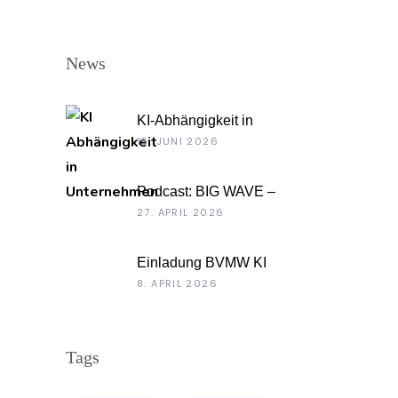
News
KI-Abhängigkeit in
Unternehmen
15. JUNI 2026
Podcast: BIG WAVE –
Unternehmenskultur als
27. APRIL 2026
Chefsache
Einladung BVMW KI
Roadshow 2026: KI im Kontext
8. APRIL 2026
Ihrer Unternehmensdaten
Tags