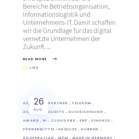
Bereiche Betriebsorganisation,
Informationslogistik und
Unternehmens-IT. Damit schaffen
wir die Grundlage für das digital
vernetzte Unternehmen der
Zukunft.
READ MORE
LIKE
26
AS/POINT
PARTNER
TELEKOM
AUG.
AS/POINT
AUDITS
AUSZEICHNUNG
AWARD
BI
CLOUD PBX
ERP
FINANCE
FÖRDERMITTEL-AKQUISE
HUBBEN
KOOPERATION
M2M
MADE IN GERMANY