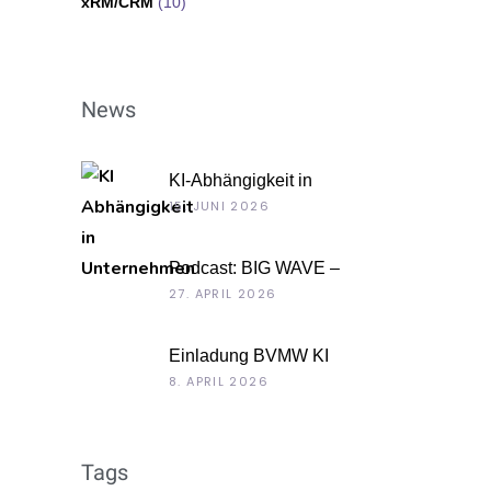
xRM/CRM
(10)
News
KI-Abhängigkeit in
Unternehmen
15. JUNI 2026
Podcast: BIG WAVE –
Unternehmenskultur als
27. APRIL 2026
Chefsache
Einladung BVMW KI
Roadshow 2026: KI im Kontext
8. APRIL 2026
Ihrer Unternehmensdaten
Tags