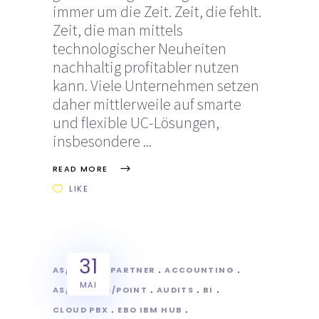
immer um die Zeit. Zeit, die fehlt.
Zeit, die man mittels
technologischer Neuheiten
nachhaltig profitabler nutzen
kann. Viele Unternehmen setzen
daher mittlerweile auf smarte
und flexible UC-Lösungen,
insbesondere
READ MORE
LIKE
31
AS/POINT
PARTNER
ACCOUNTING
MAI
AS/400
AS/POINT
AUDITS
BI
CLOUD PBX
EBO IBM HUB