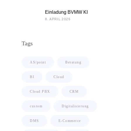
Chefsache
Einladung BVMW KI
Roadshow 2026: KI im Kontext
8. APRIL 2026
Ihrer Unternehmensdaten
Tags
AS/point
Beratung
BI
Cloud
Cloud PBX
CRM
custom
Digitalisierung
DMS
E-Commerce