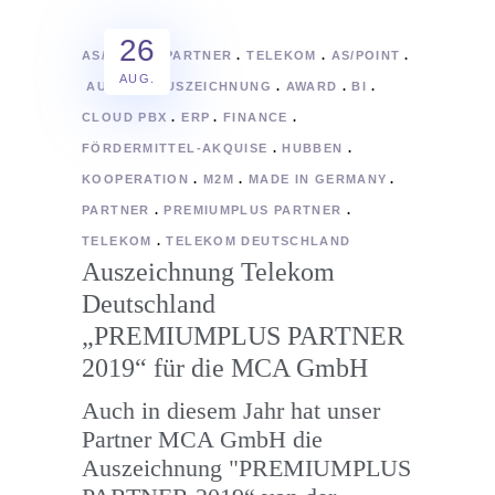
26
AS/POINT
PARTNER
TELEKOM
AS/POINT
AUG.
AUDITS
AUSZEICHNUNG
AWARD
BI
CLOUD PBX
ERP
FINANCE
FÖRDERMITTEL-AKQUISE
HUBBEN
KOOPERATION
M2M
MADE IN GERMANY
PARTNER
PREMIUMPLUS PARTNER
TELEKOM
TELEKOM DEUTSCHLAND
Auszeichnung Telekom
Deutschland
„PREMIUMPLUS PARTNER
2019“ für die MCA GmbH
Auch in diesem Jahr hat unser
Partner MCA GmbH die
Auszeichnung "PREMIUMPLUS