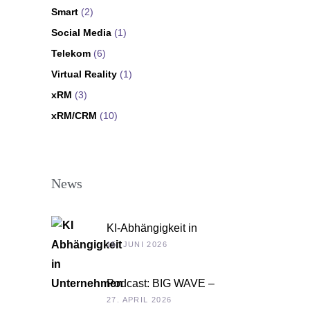
Smart
(2)
Social Media
(1)
Telekom
(6)
Virtual Reality
(1)
xRM
(3)
xRM/CRM
(10)
News
KI-Abhängigkeit in
Unternehmen
15. JUNI 2026
Podcast: BIG WAVE –
Unternehmenskultur als
27. APRIL 2026