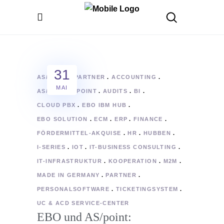
31
AS/POINT
PARTNER
ACCOUNTING
MAI
AS/400
AS/POINT
AUDITS
BI
CLOUD PBX
EBO IBM HUB
EBO SOLUTION
ECM
ERP
FINANCE
FÖRDERMITTEL-AKQUISE
HR
HUBBEN
I-SERIES
IOT
IT-BUSINESS CONSULTING
IT-INFRASTRUKTUR
KOOPERATION
M2M
MADE IN GERMANY
PARTNER
PERSONALSOFTWARE
TICKETINGSYSTEM
UC & ACD SERVICE-CENTER
EBO und AS/point: