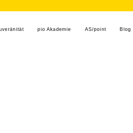
uveränität
pio Akademie
AS/point
Blog