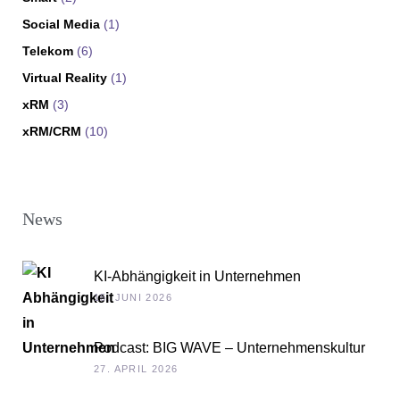
Social Media
(1)
Telekom
(6)
Virtual Reality
(1)
xRM
(3)
xRM/CRM
(10)
News
KI-Abhängigkeit in Unternehmen
15. JUNI 2026
Podcast: BIG WAVE – Unternehmenskultur
als Chefsache
27. APRIL 2026