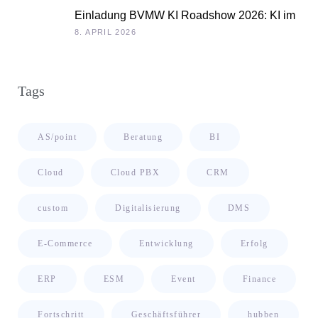
Einladung BVMW KI Roadshow 2026: KI im
Kontext Ihrer Unternehmensdaten
8. APRIL 2026
Tags
AS/point
Beratung
BI
Cloud
Cloud PBX
CRM
custom
Digitalisierung
DMS
E-Commerce
Entwicklung
Erfolg
ERP
ESM
Event
Finance
Fortschritt
Geschäftsführer
hubben