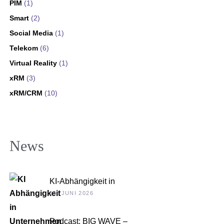
PIM
(1)
Smart
(2)
Social Media
(1)
Telekom
(6)
Virtual Reality
(1)
xRM
(3)
xRM/CRM
(10)
News
KI-Abhängigkeit in
Unternehmen
15. JUNI 2026
Podcast: BIG WAVE –