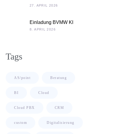
Unternehmenskultur als
27. APRIL 2026
Chefsache
Einladung BVMW KI
Roadshow 2026: KI im
8. APRIL 2026
Kontext Ihrer
Unternehmensdaten
Tags
AS/point
Beratung
BI
Cloud
Cloud PBX
CRM
custom
Digitalisierung