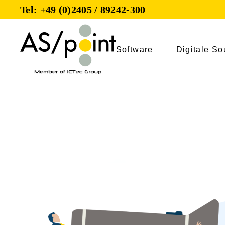
Tel: +49 (0)2405 / 89242-300
Software
Digitale So