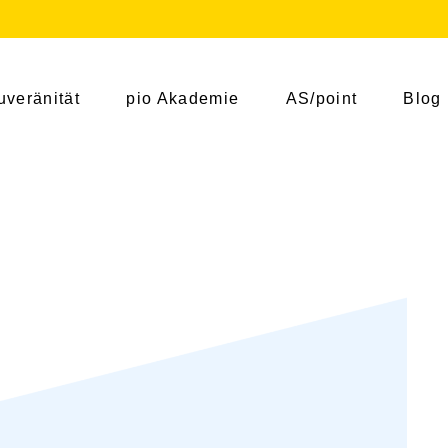
uveränität
pio Akademie
AS/point
Blog