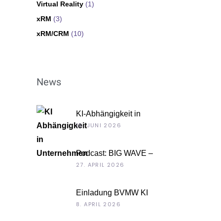
Virtual Reality
(1)
xRM
(3)
xRM/CRM
(10)
News
KI-Abhängigkeit in
Unternehmen
15. JUNI 2026
Podcast: BIG WAVE –
Unternehmenskultur als
27. APRIL 2026
Chefsache
Einladung BVMW KI
Roadshow 2026: KI im Kontext
8. APRIL 2026
Ihrer Unternehmensdaten