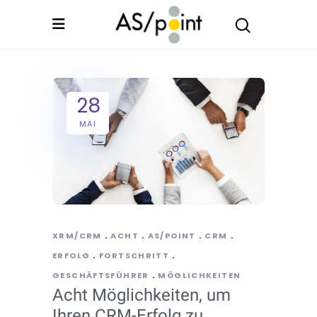
28
MAI
XRM/CRM
ACHT
AS/POINT
CRM
ERFOLG
FORTSCHRITT
GESCHÄFTSFÜHRER
MÖGLICHKEITEN
Acht Möglichkeiten, um
Ihren CRM-Erfolg zu