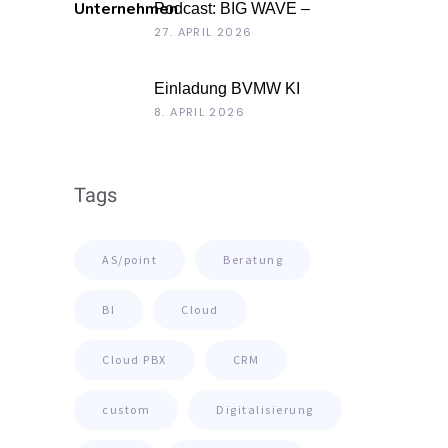
Podcast: BIG WAVE –
Unternehmenskultur als
27. APRIL 2026
Chefsache
Einladung BVMW KI
Roadshow 2026: KI im Kontext
8. APRIL 2026
Ihrer Unternehmensdaten
Tags
AS/point
Beratung
BI
Cloud
Cloud PBX
CRM
custom
Digitalisierung