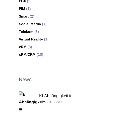
PBX
(2)
PIM
(1)
Smart
(2)
Social Media
(1)
Telekom
(6)
Virtual Reality
(1)
xRM
(3)
xRM/CRM
(10)
News
KI-Abhängigkeit in
Unternehmen
15. JUNI 2026