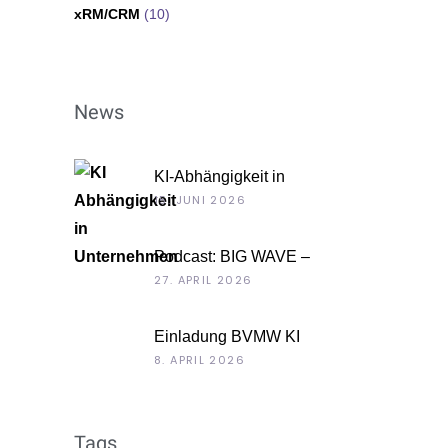
xRM/CRM
(10)
News
KI-Abhängigkeit in
Unternehmen
15. JUNI 2026
Podcast: BIG WAVE –
Unternehmenskultur als
27. APRIL 2026
Chefsache
Einladung BVMW KI
Roadshow 2026: KI im Kontext
8. APRIL 2026
Ihrer Unternehmensdaten
Tags