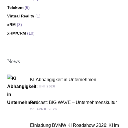
Telekom
(6)
Virtual Reality
(1)
xRM
(3)
xRM/CRM
(10)
News
KI-Abhängigkeit in Unternehmen
15. JUNI 2026
Podcast: BIG WAVE – Unternehmenskultur
als Chefsache
27. APRIL 2026
Einladung BVMW KI Roadshow 2026: KI im