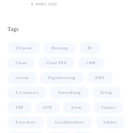
Kontext Ihrer Unternehmensdaten
8. APRIL 2026
Tags
AS/point
Beratung
BI
Cloud
Cloud PBX
CRM
custom
Digitalisierung
DMS
E-Commerce
Entwicklung
Erfolg
ERP
ESM
Event
Finance
Fortschritt
Geschäftsführer
hubben