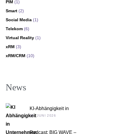
PIM
(1)
Smart
(2)
Social Media
(1)
Telekom
(6)
Virtual Reality
(1)
xRM
(3)
xRM/CRM
(10)
News
KI-Abhängigkeit in
Unternehmen
15. JUNI 2026
Podcast: BIG WAVE –