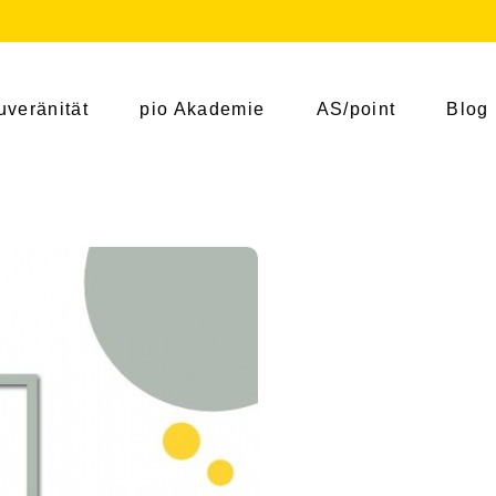
uveränität
pio Akademie
AS/point
Blog