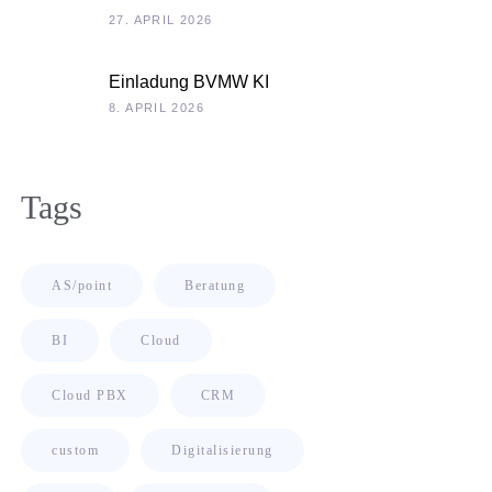
Unternehmenskultur als
27. APRIL 2026
Chefsache
Einladung BVMW KI
Roadshow 2026: KI im
8. APRIL 2026
Kontext Ihrer
Unternehmensdaten
Tags
AS/point
Beratung
BI
Cloud
Cloud PBX
CRM
custom
Digitalisierung