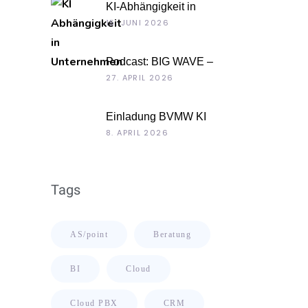
KI-Abhängigkeit in
Unternehmen
15. JUNI 2026
Podcast: BIG WAVE –
Unternehmenskultur als
27. APRIL 2026
Chefsache
Einladung BVMW KI
Roadshow 2026: KI im Kontext
8. APRIL 2026
Ihrer Unternehmensdaten
Tags
AS/point
Beratung
BI
Cloud
Cloud PBX
CRM