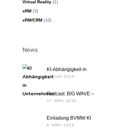
Virtual Reality
(1)
xRM
(3)
xRM/CRM
(10)
News
KI-Abhängigkeit in
Unternehmen
15. JUNI 2026
Podcast: BIG WAVE –
Unternehmenskultur als
27. APRIL 2026
Chefsache
Einladung BVMW KI
Roadshow 2026: KI im Kontext
8. APRIL 2026
Ihrer Unternehmensdaten