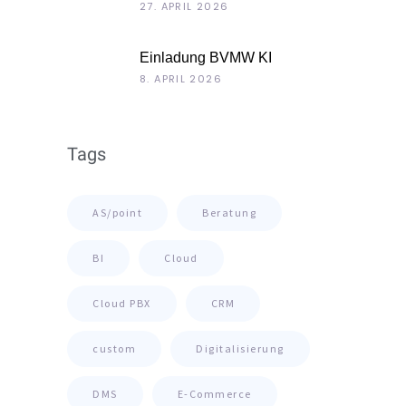
Unternehmenskultur als
27. APRIL 2026
Chefsache
Einladung BVMW KI
Roadshow 2026: KI im Kontext
8. APRIL 2026
Ihrer Unternehmensdaten
Tags
AS/point
Beratung
BI
Cloud
Cloud PBX
CRM
custom
Digitalisierung
DMS
E-Commerce