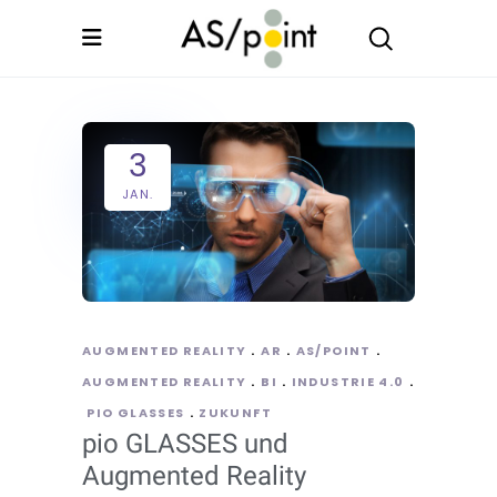
3
JAN.
AUGMENTED REALITY
AR
AS/POINT
AUGMENTED REALITY
BI
INDUSTRIE 4.0
PIO GLASSES
ZUKUNFT
pio GLASSES und
Augmented Reality