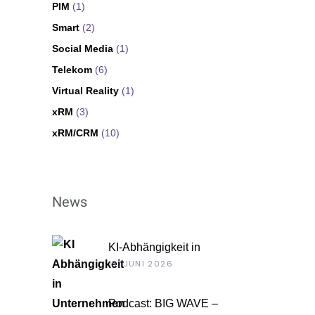
PIM
(1)
Smart
(2)
Social Media
(1)
Telekom
(6)
Virtual Reality
(1)
xRM
(3)
xRM/CRM
(10)
News
KI-Abhängigkeit in
Unternehmen
15. JUNI 2026
Podcast: BIG WAVE –