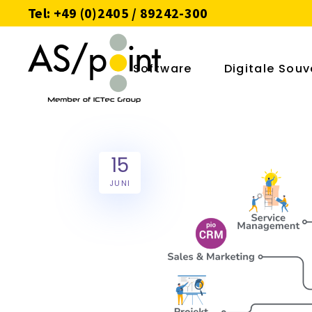
Tel: +49 (0)2405 / 89242-300
Software
Digitale Souv
15
JUNI