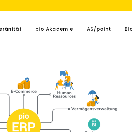
eränität
pio Akademie
AS/point
Bl