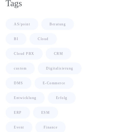
Tags
AS/point
Beratung
BI
Cloud
Cloud PBX
CRM
custom
Digitalisierung
DMS
E-Commerce
Entwicklung
Erfolg
ERP
ESM
Event
Finance