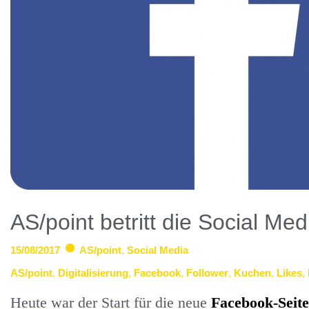
AS/point betritt die Social Me
15/08/2017
AS/point
,
Social Media
AS/point
,
Digitalisierung
,
Facebook
,
Follower
,
Kuchen
,
Likes
,
Heute war der Start für die neue
Facebook-Seite