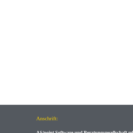
Anschrift:
AS/point
Software und Beratungsgesellschaft 