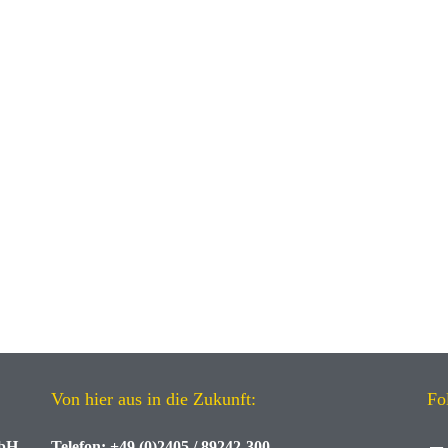
Von hier aus in die Zukunft:
Fo
mbH
Telefon:
+49 (0)2405 / 89242-300