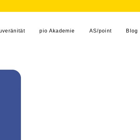
uveränität
pio Akademie
AS/point
Blog