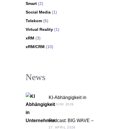
Smart
(2)
Social Media
(1)
Telekom
(6)
Virtual Reality
(1)
xRM
(3)
xRM/CRM
(10)
News
KI-Abhängigkeit in
Unternehmen
15. JUNI 2026
Podcast: BIG WAVE –
Unternehmenskultur
27. APRIL 2026