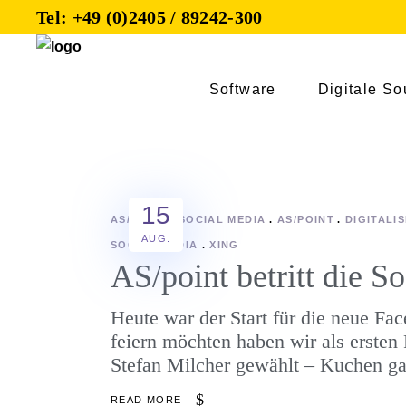
Tel: +49 (0)2405 / 89242-300
Software
Digitale So
15
AS/POINT
SOCIAL MEDIA
AS/POINT
DIGITALI
AUG.
SOCIAL MEDIA
XING
AS/point betritt die S
Heute war der Start für die neue Fa
feiern möchten haben wir als ersten
Stefan Milcher gewählt – Kuchen g
READ MORE