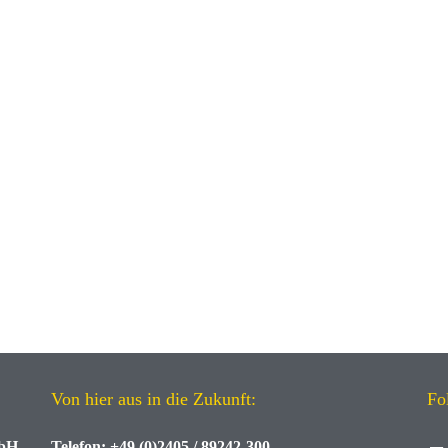
Von hier aus in die Zukunft:
Fo
mbH
Telefon:
+49 (0)2405 / 89242-300