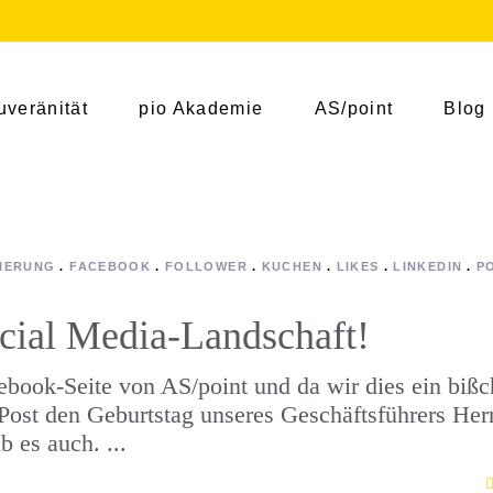
uveränität
pio Akademie
AS/point
Blog
SIERUNG
FACEBOOK
FOLLOWER
KUCHEN
LIKES
LINKEDIN
P
ocial Media-Landschaft!
cebook-Seite von AS/point und da wir dies ein biß
 Post den Geburtstag unseres Geschäftsführers Her
ab es auch.