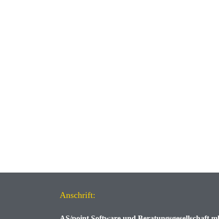
Anschrift:
AS/point
Software und Beratungsgesellschaft 