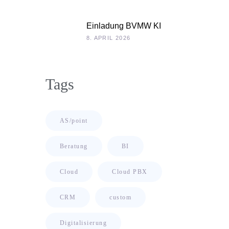
als Chefsache
Einladung BVMW KI
Roadshow 2026: KI
8. APRIL 2026
im Kontext Ihrer
Unternehmensdaten
Tags
AS/point
Beratung
BI
Cloud
Cloud PBX
CRM
custom
Digitalisierung