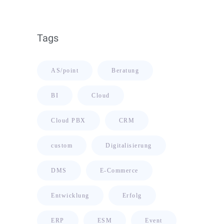
Ihrer Unternehmensdaten
Tags
AS/point
Beratung
BI
Cloud
Cloud PBX
CRM
custom
Digitalisierung
DMS
E-Commerce
Entwicklung
Erfolg
ERP
ESM
Event