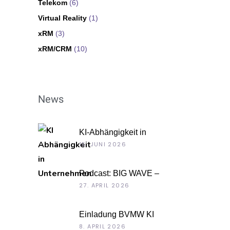
Telekom
(6)
Virtual Reality
(1)
xRM
(3)
xRM/CRM
(10)
News
KI-Abhängigkeit in
Unternehmen
15. JUNI 2026
Podcast: BIG WAVE –
Unternehmenskultur als
27. APRIL 2026
Chefsache
Einladung BVMW KI
Roadshow 2026: KI im Kontext
8. APRIL 2026