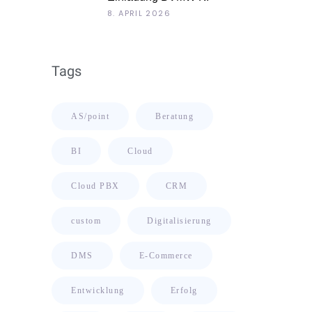
Roadshow 2026: KI im Kontext
8. APRIL 2026
Ihrer Unternehmensdaten
Tags
AS/point
Beratung
BI
Cloud
Cloud PBX
CRM
custom
Digitalisierung
DMS
E-Commerce
Entwicklung
Erfolg