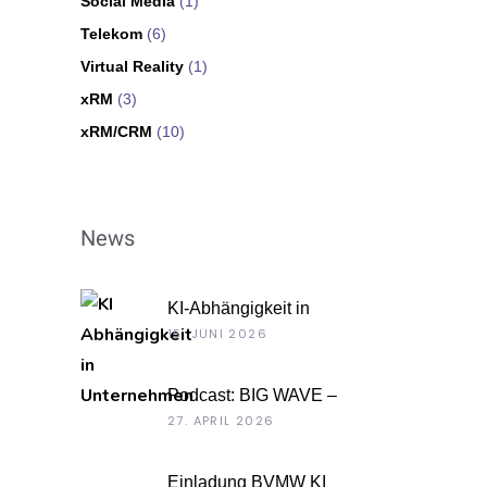
Social Media
(1)
Telekom
(6)
Virtual Reality
(1)
xRM
(3)
xRM/CRM
(10)
News
KI-Abhängigkeit in
Unternehmen
15. JUNI 2026
Podcast: BIG WAVE –
Unternehmenskultur als
27. APRIL 2026
Chefsache
Einladung BVMW KI