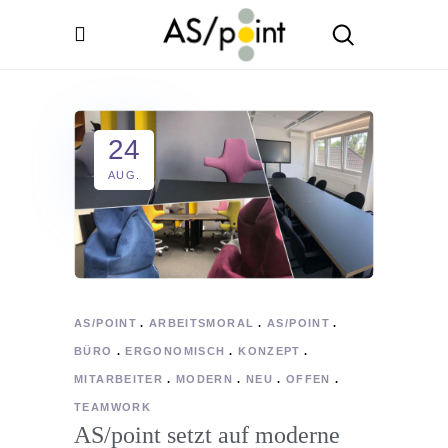
24
AUG.
AS/POINT
ARBEITSMORAL
AS/POINT
BÜRO
ERGONOMISCH
KONZEPT
MITARBEITER
MODERN
NEU
OFFEN
TEAMWORK
AS/point setzt auf moderne