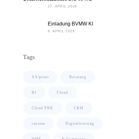
Unternehmenskultur als
27. APRIL 2026
Chefsache
Einladung BVMW KI
Roadshow 2026: KI im Kontext
8. APRIL 2026
Ihrer Unternehmensdaten
Tags
AS/point
Beratung
BI
Cloud
Cloud PBX
CRM
custom
Digitalisierung
DMS
E-Commerce