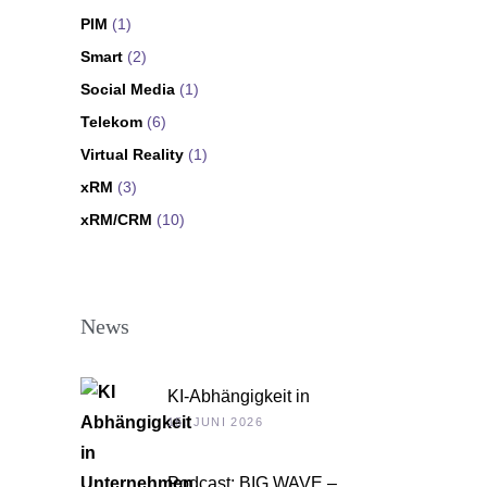
PIM
(1)
Smart
(2)
Social Media
(1)
Telekom
(6)
Virtual Reality
(1)
xRM
(3)
xRM/CRM
(10)
News
KI-Abhängigkeit in
Unternehmen
15. JUNI 2026
Podcast: BIG WAVE –