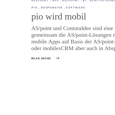
AS/POINT
APP
AS/POINT
BI
DIGITALISIE
PIO
RESPONSIVE
SOFTWARE
pio wird mobil
AS/point und ConturaIdee sind eine 
gemeinsam die AS/point-Lösungen mo
mobile Apps auf Basis der AS/point-
oder mobilesCRM aber auch in Abs
READ MORE