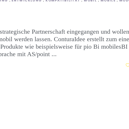
RUNG
ENTWICKLUNG
KOMPATIBILITÄT
MOBIL
MOBILE
MOD
strategische Partnerschaft eingegangen und wolle
bil werden lassen. ConturaIdee erstellt zum ein
Produkte wie beispielsweise für pio Bi mobilesBI
prache mit AS/point