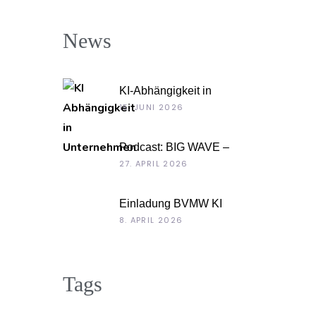
News
KI-Abhängigkeit in
Unternehmen
15. JUNI 2026
Podcast: BIG WAVE –
Unternehmenskultur
27. APRIL 2026
als Chefsache
Einladung BVMW KI
Roadshow 2026: KI
8. APRIL 2026
im Kontext Ihrer
Unternehmensdaten
Tags