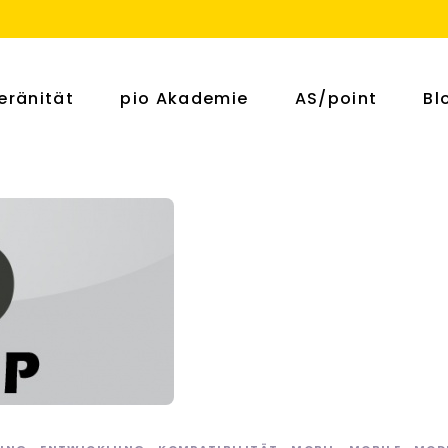
eränität
pio Akademie
AS/point
Bl