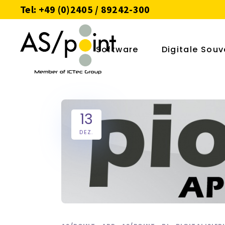
Tel: +49 (0)2405 / 89242-300
Software
Digitale Souv
13
DEZ.