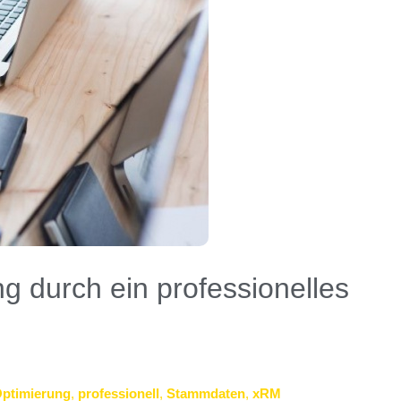
g durch ein professionelles
ptimierung
,
professionell
,
Stammdaten
,
xRM