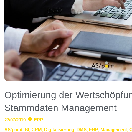
Optimierung der Wertschöpfun
Stammdaten Management
27/07/2019
ERP
AS/point
,
BI
,
CRM
,
Digitalisierung
,
DMS
,
ERP
,
Management
,
O