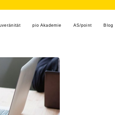
uveränität
pio Akademie
AS/point
Blog