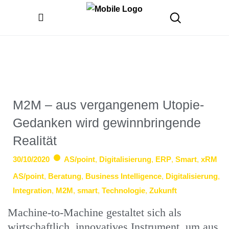
M2M – aus vergangenem Utopie-
Gedanken wird gewinnbringende
Realität
30/10/2020
AS/point
,
Digitalisierung
,
ERP
,
Smart
,
xRM
AS/point
,
Beratung
,
Business Intelligence
,
Digitalisierung
,
Integration
,
M2M
,
smart
,
Technologie
,
Zukunft
Machine-to-Machine gestaltet sich als
wirtschaftlich, innovatives Instrument, um aus