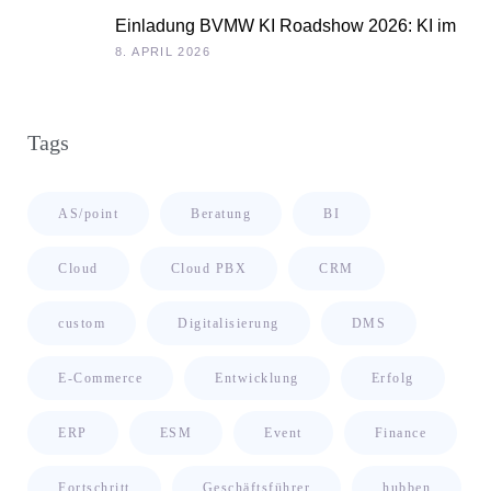
Einladung BVMW KI Roadshow 2026: KI im
Kontext Ihrer Unternehmensdaten
8. APRIL 2026
Tags
AS/point
Beratung
BI
Cloud
Cloud PBX
CRM
custom
Digitalisierung
DMS
E-Commerce
Entwicklung
Erfolg
ERP
ESM
Event
Finance
Fortschritt
Geschäftsführer
hubben