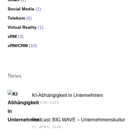
Social Media
(1)
Telekom
(6)
Virtual Reality
(1)
xRM
(3)
xRM/CRM
(10)
News
KI-Abhängigkeit in Unternehmen
15. JUNI 2026
Podcast: BIG WAVE – Unternehmenskultur
als Chefsache
27. APRIL 2026