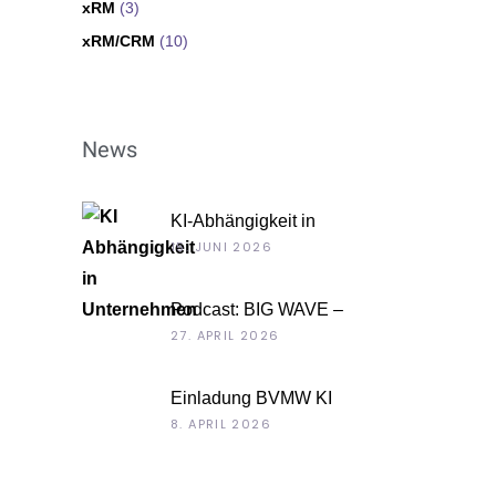
xRM
(3)
xRM/CRM
(10)
News
KI-Abhängigkeit in
Unternehmen
15. JUNI 2026
Podcast: BIG WAVE –
Unternehmenskultur als
27. APRIL 2026
Chefsache
Einladung BVMW KI
Roadshow 2026: KI im Kontext
8. APRIL 2026
Ihrer Unternehmensdaten