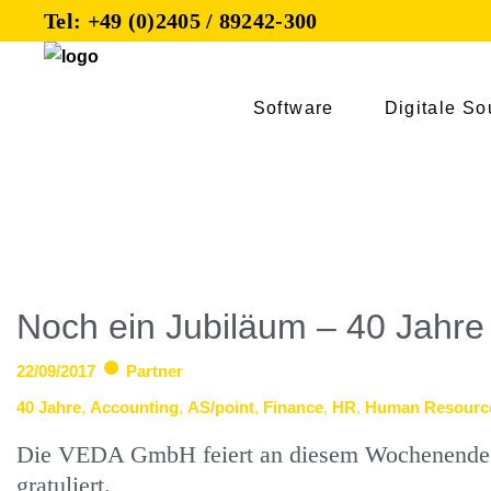
Tel: +49 (0)2405 / 89242-300
Software
Digitale So
Noch ein Jubiläum – 40 Jahre
22/09/2017
Partner
40 Jahre
,
Accounting
,
AS/point
,
Finance
,
HR
,
Human Resourc
Die VEDA GmbH feiert an diesem Wochenende i
gratuliert.