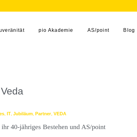
uveränität
pio Akademie
AS/point
Blog
 Veda
es
,
IT
,
Jubiläum
,
Partner
,
VEDA
hr 40-jähriges Bestehen und AS/point