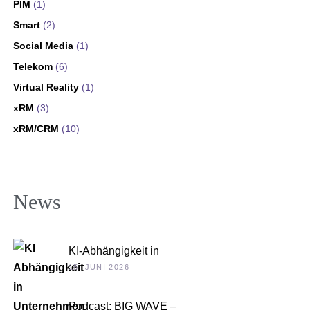
PIM
(1)
Smart
(2)
Social Media
(1)
Telekom
(6)
Virtual Reality
(1)
xRM
(3)
xRM/CRM
(10)
News
KI-Abhängigkeit in
Unternehmen
15. JUNI 2026
Podcast: BIG WAVE –