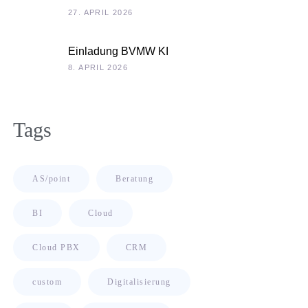
Unternehmenskultur als
27. APRIL 2026
Chefsache
Einladung BVMW KI
Roadshow 2026: KI im
8. APRIL 2026
Kontext Ihrer
Unternehmensdaten
Tags
AS/point
Beratung
BI
Cloud
Cloud PBX
CRM
custom
Digitalisierung